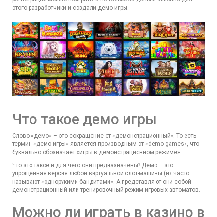
этого разработчики и создали демо игры.
Что такое демо игры
Слово «демо» – это сокращение от «демонстрационный». То есть
термин «демо игры» является производным от «demo games», что
буквально обозначает «игры в демонстрационном режиме».
Что это такое и для чего они предназначены? Демо – это
упрощенная версия любой виртуальной слот-машины (их часто
называют «однорукими бандитами». А представляют они собой
демонстрационный или тренировочный режим игровых автоматов.
Можно ли играть в казино в