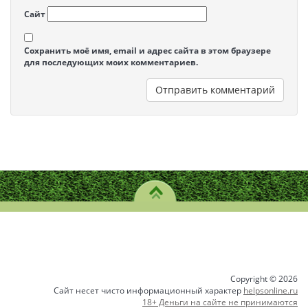
Сайт
Сохранить моё имя, email и адрес сайта в этом браузере
для последующих моих комментариев.
Copyright © 2026
Сайт несет чисто информационный характер
helpsonline.ru
18+ Деньги на сайте не принимаются