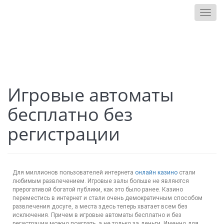
Toggle
Игровые автоматы
бесплатно без
регистрации
Для миллионов пользователей интернета
онлайн казино
стали
любимым развлечением. Игровые залы больше не являются
прерогативой богатой публики, как это было ранее. Казино
переместись в интернет и стали очень демократичным способом
развлечения досуге, а места здесь теперь хватает всем без
исключения. Причем в игровые автоматы бесплатно и без
регистрации можно поиграть, а не только за деньги. Именно для