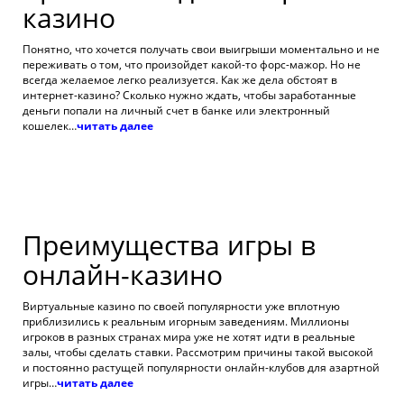
казино
Понятно, что хочется получать свои выигрыши моментально и не
переживать о том, что произойдет какой-то форс-мажор. Но не
всегда желаемое легко реализуется. Как же дела обстоят в
интернет-казино? Сколько нужно ждать, чтобы заработанные
деньги попали на личный счет в банке или электронный
кошелек…
читать далее
Преимущества игры в
онлайн-казино
Виртуальные казино по своей популярности уже вплотную
приблизились к реальным игорным заведениям. Миллионы
игроков в разных странах мира уже не хотят идти в реальные
залы, чтобы сделать ставки. Рассмотрим причины такой высокой
и постоянно растущей популярности онлайн-клубов для азартной
игры…
читать далее