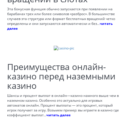
Эта бонусная функция обычно запускается при появлении на
барабанах трех или более символов «разброс». В большинстве
случаев эта структура или формат бесплатных вращений четко
определены и они запускаются автоматически и без
…
читать
далее
Преимущества онлайн-
казино перед наземными
казино
Шансы
и
процент
выплат
в
онлайн
—
казино
намного
выше
чем
в
наземном
казино
.
Особенно
это
актуально
для
игровых
автоматов
онлайн
.
Процент
выплаты
—
это
процент
,
который
игрок
получает
за
игру
.
Возьмем
пример
:
вы
играете
в
казино
где
коэффициент
выплат
…
читать далее