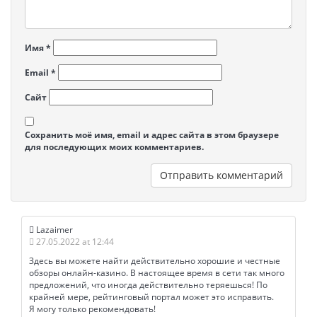
Имя
*
Email
*
Сайт
Сохранить моё имя, email и адрес сайта в этом браузере
для последующих моих комментариев.
Lazaimer
27.05.2022 at 12:44
Здесь вы можете найти действительно хорошие и честные
обзоры онлайн-казино. В настоящее время в сети так много
предложений, что иногда действительно теряешься! По
крайней мере, рейтинговый портал может это исправить.
Я могу только рекомендовать!