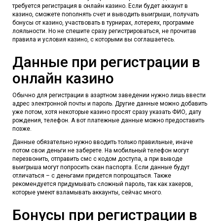
требуется регистрация в онлайн казино. Если будет аккаунт в
казино, сможете пополнять счет и выводить выигрыши, получать
бонусы от казино, участвовать в турнирах, лотереях, программе
лояльности. Но не спешите сразу регистрироваться, не прочитав
правила и условия казино, с которыми вы соглашаетесь.
Данные при регистрации в
онлайн казино
Обычно для регистрации в азартном заведении нужно лишь ввести
адрес электронной почты и пароль. Другие данные можно добавить
уже потом, хотя некоторые казино просят сразу указать ФИО, дату
рождения, телефон. А вот платежные данные можно предоставить
позже.
Данные обязательно нужно вводить только правильные, иначе
потом свои деньги не заберете. На мобильный телефон могут
перезвонить, отправить смс с кодом доступа, а при выводе
выигрыша могут попросить скан паспорта. Если данные будут
отличаться – с деньгами придется попрощаться. Также
рекомендуется придумывать сложный пароль, так как хакеров,
которые умеют взламывать аккаунты, сейчас много.
Бонусы при регистрации в