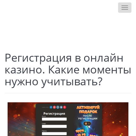
Toggle
Регистрация в онлайн
казино. Какие моменты
нужно учитывать?