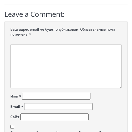
Leave a Comment:
Ваш адрес email не будет опубликован.
Обязательные поля
помечены
*
Имя
*
Email
*
Сайт