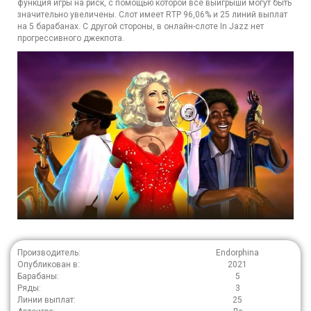
функция игры на риск, с помощью которой все выигрыши могут быть
значительно увеличены. Слот имеет RTP 96,06% и 25 линий выплат
на 5 барабанах. С другой стороны, в онлайн-слоте In Jazz нет
прогрессивного джекпота.
Производитель:
Endorphina
Опубликован в:
2021
Барабаны:
5
Ряды:
3
Линии выплат:
25