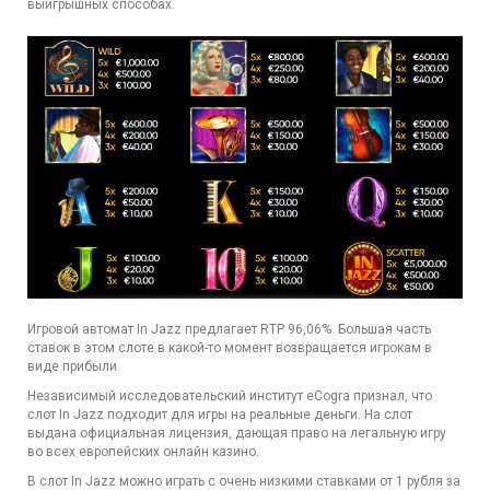
выигрышных способах.
Игровой автомат In Jazz предлагает RTP 96,06%. Большая часть
ставок в этом слоте в какой-то момент возвращается игрокам в
виде прибыли.
Независимый исследовательский институт eCogra признал, что
слот In Jazz подходит для игры на реальные деньги. На слот
выдана официальная лицензия, дающая право на легальную игру
во всех европейских онлайн казино.
В слот In Jazz можно играть с очень низкими ставками от 1 рубля за