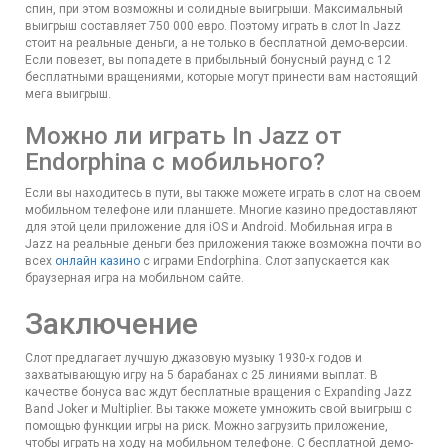
спин, при этом возможны и солидные выигрыши. Максимальный
выигрыш составляет 750 000 евро. Поэтому играть в слот In Jazz
стоит на реальные деньги, а не только в бесплатной демо-версии.
Если повезет, вы попадете в прибыльный бонусный раунд с 12
бесплатными вращениями, которые могут принести вам настоящий
мега выигрыш.
Можно ли играть In Jazz от
Endorphina с мобильного?
Если вы находитесь в пути, вы также можете играть в слот на своем
мобильном телефоне или планшете. Многие казино предоставляют
для этой цели приложение для iOS и Android. Мобильная игра в
Jazz на реальные деньги без приложения также возможна почти во
всех
онлайн казино
с играми Endorphina. Слот запускается как
браузерная игра на мобильном сайте.
Заключение
Слот предлагает лучшую джазовую музыку 1930-х годов и
захватывающую игру на 5 барабанах с 25 линиями выплат. В
качестве бонуса вас ждут бесплатные вращения с Expanding Jazz
Band Joker и Multiplier. Вы также можете умножить свой выигрыш с
помощью функции игры на риск. Можно загрузить приложение,
чтобы играть на ходу на мобильном телефоне. С бесплатной демо-