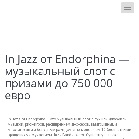
Toggle
In Jazz от Endorphina —
музыкальный слот с
призами до 750 000
евро
In Jazz от Endorphina — это музыкальный слот с лучшей джазовой
музыкой, риск-игрой, расширением джокеров, выигрышными
множителями и бонусным раундом с не менее чем 10 бесплатными
вращениями с участием Jazz Band Jokers. Существует также