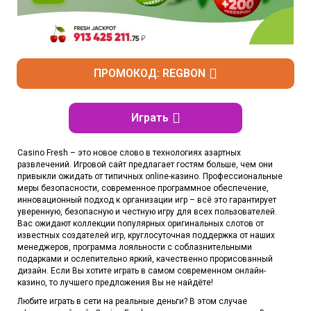
ПРОМОКОД: REGBON
Играть
Casino Fresh – это новое слово в технологиях азартных
развлечений. Игровой сайт предлагает гостям больше, чем они
привыкли ожидать от типичных online-казино. Профессиональные
меры безопасности, современное программное обеспечение,
инновационный подход к организации игр – всё это гарантирует
уверенную, безопасную и честную игру для всех пользователей.
Вас ожидают коллекции популярных оригинальных слотов от
известных создателей игр, круглосуточная поддержка от наших
менеджеров, программа лояльности с соблазнительными
подарками и ослепительно яркий, качественно прорисованный
дизайн. Если Вы хотите играть в самом современном онлайн-
казино, то лучшего предложения Вы не найдёте!
Любите играть в сети на реальные деньги? В этом случае