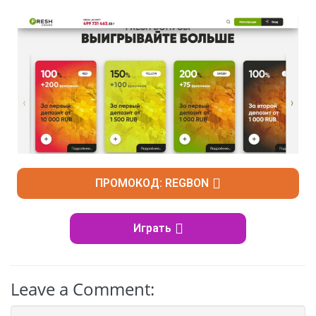
ПРОМОКОД: REGBON
Играть
Leave a Comment: