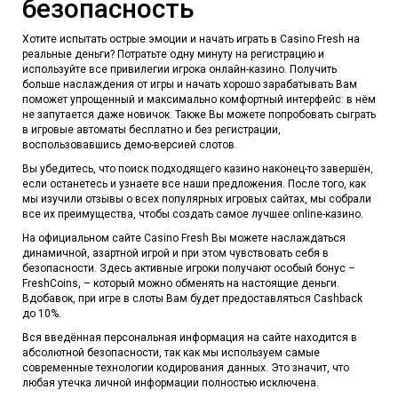
безопасность
Хотите испытать острые эмоции и начать играть в Casino Fresh на
реальные деньги? Потратьте одну минуту на регистрацию и
используйте все привилегии игрока онлайн-казино. Получить
больше наслаждения от игры и начать хорошо зарабатывать Вам
поможет упрощенный и максимально комфортный интерфейс: в нём
не запутается даже новичок. Также Вы можете попробовать сыграть
в игровые автоматы бесплатно и без регистрации,
воспользовавшись демо-версией слотов.
Вы убедитесь, что поиск подходящего казино наконец-то завершён,
если останетесь и узнаете все наши предложения. После того, как
мы изучили отзывы о всех популярных игровых сайтах, мы собрали
все их преимущества, чтобы создать самое лучшее online-казино.
На официальном сайте Casino Fresh Вы можете наслаждаться
динамичной, азартной игрой и при этом чувствовать себя в
безопасности. Здесь активные игроки получают особый бонус –
FreshCoins, – который можно обменять на настоящие деньги.
Вдобавок, при игре в слоты Вам будет предоставляться Cashback
до 10%.
Вся введённая персональная информация на сайте находится в
абсолютной безопасности, так как мы используем самые
современные технологии кодирования данных. Это значит, что
любая утечка личной информации полностью исключена.