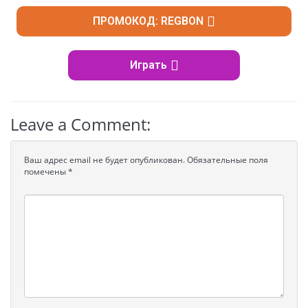
ПРОМОКОД: REGBON
Играть
Leave a Comment:
Ваш адрес email не будет опубликован.
Обязательные поля
помечены
*