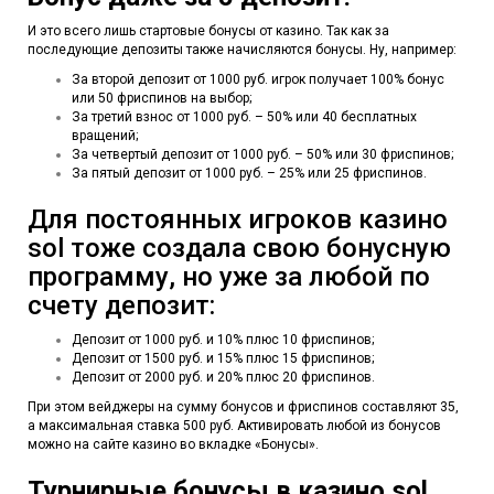
И это всего лишь стартовые бонусы от казино. Так как за
последующие депозиты также начисляются бонусы. Ну, например:
За второй депозит от 1000 руб. игрок получает 100% бонус
или 50 фриспинов на выбор;
За третий взнос от 1000 руб. – 50% или 40 бесплатных
вращений;
За четвертый депозит от 1000 руб. – 50% или 30 фриспинов;
За пятый депозит от 1000 руб. – 25% или 25 фриспинов.
Для постоянных игроков казино
sol тоже создала свою бонусную
программу, но уже за любой по
счету депозит:
Депозит от 1000 руб. и 10% плюс 10 фриспинов;
Депозит от 1500 руб. и 15% плюс 15 фриспинов;
Депозит от 2000 руб. и 20% плюс 20 фриспинов.
При этом вейджеры на сумму бонусов и фриспинов составляют 35,
а максимальная ставка 500 руб. Активировать любой из бонусов
можно на сайте казино во вкладке «Бонусы».
Турнирные бонусы в казино sol