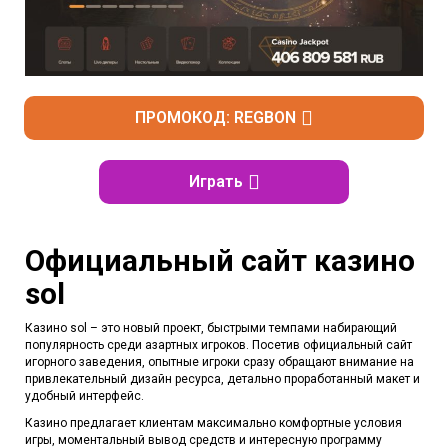
ПРОМОКОД: REGBON
Играть
Официальный сайт казино
sol
Казино sol – это новый проект, быстрыми темпами набирающий
популярность среди азартных игроков. Посетив официальный сайт
игорного заведения, опытные игроки сразу обращают внимание на
привлекательный дизайн ресурса, детально проработанный макет и
удобный интерфейс.
Казино предлагает клиентам максимально комфортные условия
игры, моментальный вывод средств и интересную программу