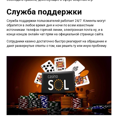
Служба поддержки
Служба поддержки пользователей работает 24/7. Клиенты могут
обратится в любое время дня и ночи по всем известным
источникам: телефон горячей линии, электронная почта ну, и в
конце концов онлайн чат прям на официальной странице сайта.
Сотрудники казино достаточно быстро реагируют на обращение и
дают развернутые ответы о том, как решить ту или иную проблему.