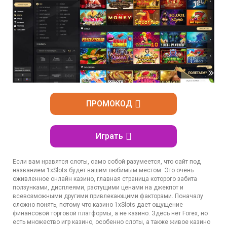
ПРОМОКОД
Играть
Если вам нравятся слоты, само собой разумеется, что сайт под
названием 1xSlots будет вашим любимым местом. Это очень
оживленное онлайн казино, главная страница которого забита
ползунками, дисплеями, растущими ценами на джекпот и
всевозможными другими привлекающими факторами. Поначалу
сложно понять, потому что казино 1xSlots дает ощущение
финансовой торговой платформы, а не казино. Здесь нет Forex, но
есть множество игр казино, особенно слоты, а также живое казино