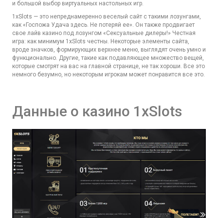
и большой выбор виртуальных настольных игр.
1xSlots — это непреднамеренно веселый сайт с такими лозунгами,
как «Госпожа Удача здесь. Не потеряй ее». Он также продвигает
свое лайв казино под лозунгом «Сексуальные дилеры!» Честная
игра: как минимум 1xSlots честны. Некоторые элементы сайта,
вроде значков, формирующих верхнее меню, выглядят очень умно и
функционально. Другие, такие как подавляющее множество вещей,
которые смотрят на вас на главной странице, не так хороши. Все это
немного безумно, но некоторым игрокам может понравится все это.
Данные о казино 1xSlots