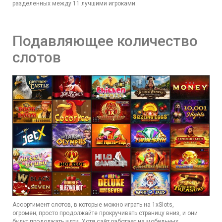
разделенных между 11 лучшими игроками.
Подавляющее количество
слотов
Ассортимент слотов, в которые можно играть на 1xSlots,
огромен; просто продолжайте прокручивать страницу вниз, и они
будут продолжать идти. Хотя сайт работает на мобильных