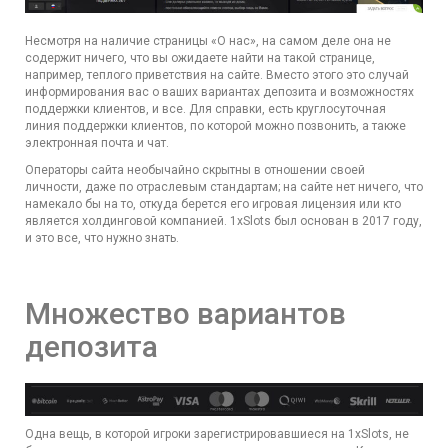
Несмотря на наличие страницы «О нас», на самом деле она не
содержит ничего, что вы ожидаете найти на такой странице,
например, теплого приветствия на сайте. Вместо этого это случай
информирования вас о ваших вариантах депозита и возможностях
поддержки клиентов, и все. Для справки, есть круглосуточная
линия поддержки клиентов, по которой можно позвонить, а также
электронная почта и чат.
Операторы сайта необычайно скрытны в отношении своей
личности, даже по отраслевым стандартам; на сайте нет ничего, что
намекало бы на то, откуда берется его игровая лицензия или кто
является холдинговой компанией. 1xSlots был основан в 2017 году,
и это все, что нужно знать.
Множество вариантов
депозита
Одна вещь, в которой игроки зарегистрировавшиеся на 1xSlots, не