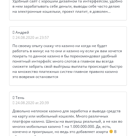
Удобный сайт с хорошим дизайном та интерфейсом, удобно
в нем зарабатывать себе деньги, выводы себе часто делаю
на электронные кошельки, проект платит, я доволен…
Андрей
24.08.2020 at 23:57
По своему опыту скажу что казино ни когда не будет
работать в минус на то они и казино ну если уж вам хочется
поирать то данное казино я бы порекомендовал удобный
понятный интерфейс много слотов а главное вы всегда
сможете забрать свой выйгрыш выплаты происходят быстро
на множество платежных систем главное правило казино
это вовремя остановится
Тень
24.08.2020 at 20:39
Довольно неплохое казино для заработка и вывода средств
на карту или мобильный кошелёк. Много различных
платформ казино. Шансы на выигрыш реальный, а не как во
многих мобильных казино 1 на 1.000.000.000. Да, есть,
конечно и проигрыши, но ведь это добавляет азарта
В