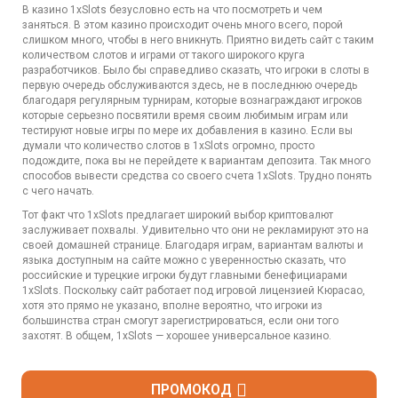
В казино 1xSlots безусловно есть на что посмотреть и чем
заняться. В этом казино происходит очень много всего, порой
слишком много, чтобы в него вникнуть. Приятно видеть сайт с таким
количеством слотов и играми от такого широкого круга
разработчиков. Было бы справедливо сказать, что игроки в слоты в
первую очередь обслуживаются здесь, не в последнюю очередь
благодаря регулярным турнирам, которые вознаграждают игроков
которые серьезно посвятили время своим любимым играм или
тестируют новые игры по мере их добавления в казино. Если вы
думали что количество слотов в 1xSlots огромно, просто
подождите, пока вы не перейдете к вариантам депозита. Так много
способов вывести средства со своего счета 1xSlots. Трудно понять
с чего начать.
Тот факт что 1xSlots предлагает широкий выбор криптовалют
заслуживает похвалы. Удивительно что они не рекламируют это на
своей домашней странице. Благодаря играм, вариантам валюты и
языка доступным на сайте можно с уверенностью сказать, что
российские и турецкие игроки будут главными бенефициарами
1xSlots. Поскольку сайт работает под игровой лицензией Кюрасао,
хотя это прямо не указано, вполне вероятно, что игроки из
большинства стран смогут зарегистрироваться, если они того
захотят. В общем, 1xSlots — хорошее универсальное казино.
ПРОМОКОД