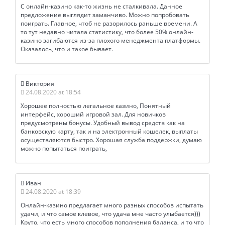
С онлайн-казино как-то жизнь не сталкивала. Данное
предложение выглядит заманчиво. Можно попробовать
поиграть. Главное, чтоб не разорилось раньше времени. А
то тут недавно читала статистику, что более 50% онлайн-
казино загибаются из-за плохого менеджмента платформы.
Оказалось, что и такое бывает.
Виктория
24.08.2020 at 18:54
Хорошее полностью легальное казино, Понятный
интерфейс, хороший игровой зал. Для новичков
предусмотрены бонусы. Удобный вывод средств как на
банковскую карту, так и на электронный кошелек, выплаты
осуществляются быстро. Хорошая служба поддержки, думаю
можно попытаться поиграть,
Иван
24.08.2020 at 18:39
Онлайн-казино предлагает много разных способов испытать
удачи, и что самое клевое, что удача мне часто улыбается)))
Круто, что есть много способов пополнения баланса, и то что