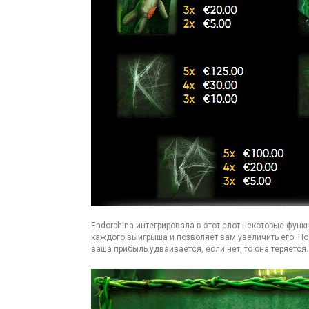
Endorphina интегрировала в этот слот некоторые функ
каждого выигрыша и позволяет вам увеличить его. Но 
ваша прибыль удваивается, если нет, то она теряется.