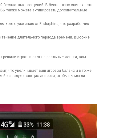
10 бесплатных вращений. В бесплатных спинах есть
 Вы также можете активировать дополнительные
, хотя я уже знаю от Endorphina, что разработчик
в течение длительного периода времени. Высокие
вы решили играть в слот на реальные деньги, вам
ит, что увеличивает ваш игровой баланс и в то же
ией и заслуживающих доверия, чтобы вы могли