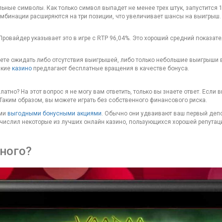
льные символы. Как только символ выпадет не менее трех штук, запустится 
мбинации расширяются на три позиции, что увеличивает шансы на выигрыш.
овайдер указывает это в игре с RTP 96,04%. Это хороший средний показатель
жете ожидать либо отсутствия выигрышей, либо только небольшие выигрыши 
акие
казино
предлагают бесплатные вращения в качестве бонуса.
атно? На этот вопрос я не могу вам ответить, только вы знаете ответ. Если 
 Таким образом, вы можете играть без собственного финансового риска.
ими
выгодными бонусными акциями
. Обычно они удваивают ваш первый депоз
числил некоторые из лучших онлайн казино, пользующихся хорошей репутац
ного?