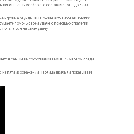
ировать. Здесь вы можете выбрать от одного до 10.
ая ставка. В Voodoo это составляет от 1 до 5000
ые игровые раунды, вы можете активировать кнопку
ы думаете помочь своей удаче с помощью стратегии
ю полагаться на свою удачу.
 является самым высокооплачиваемым символом среди
ию из пяти изображений. Таблица прибыли показывает