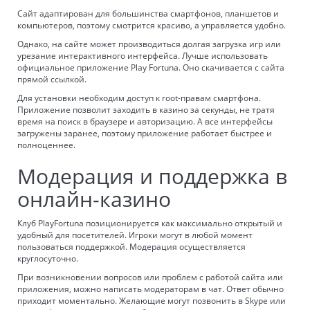
Сайт адаптирован для большинства смартфонов, планшетов и
компьютеров, поэтому смотрится красиво, а управляется удобно.
Однако, на сайте может производиться долгая загрузка игр или
урезание интерактивного интерфейса. Лучше использовать
официальное приложение Play Fortuna. Оно скачивается с сайта
прямой ссылкой.
Для установки необходим доступ к root-правам смартфона.
Приложение позволит заходить в казино за секунды, не тратя
время на поиск в браузере и авторизацию. А все интерфейсы
загружены заранее, поэтому приложение работает быстрее и
полноценнее.
Модерация и поддержка в
онлайн-казино
Клуб PlayFortuna позиционируется как максимально открытый и
удобный для посетителей. Игроки могут в любой момент
пользоваться поддержкой. Модерация осуществляется
круглосуточно.
При возникновении вопросов или проблем с работой сайта или
приложения, можно написать модераторам в чат. Ответ обычно
приходит моментально. Желающие могут позвонить в Skype или