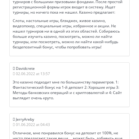
турниров с большими призовыми фондами. После простой
регистрационной формы игрок входит в систему. Ищет
турниры, но ничего пока не нашел. Казино предлагает:
Слоты, настольные игры, блэкджек, живое казино,
видеопокер, специальные игры, избранное и акции. Не
нашел турниров ни в одной из этих областей. Собираюсь
больше изучить казино, посмотреть, можно ли найти
турниры, или посмотреть, можно ли найти какой-нибудь
бездепозитный бонус, чтобы попробовать игры!
Davidcrete
02.06.2022 at 13:57
Это казино подходит мне по большинству параметров. 1:
Фантастический бонус на 1-й депозит 2: Хорошие игры 3:
Методы банковских операций и с криптовалютой и 4: Сайт
выглядит очень круто.
JerryAreby
01.06.2022 at 04:43
Отличное, мне понравился бонус на депозит от 100%, не
часто предлагают такие вещи … может быть, добавить еще