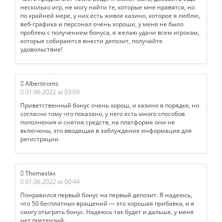
несколько игр, не могу найти те, которые мне нравятся, но
по крайней мере, у них есть живое казино, которое я люблю,
веб-графика и персонал очень хороши, у меня не было
проблем с получением бонуса, я желаю удачи всем игрокам,
которые собираются внести депозит, получайте
удовольствие!
Alberttroms
01.06.2022 at 03:09
Приветственный бонус очень хорош, и казино в порядке, но
согласно тому что показано, у него есть много способов
пополнения и снятия средств, на платформе они не
включены, это вводящая в заблуждение информация для
регистрации.
Thomaslax
01.06.2022 at 00:44
Понравился первый бонус на первый депозит. Я надеюсь,
что 50 бесплатных вращений — это хорошая прибавка, и я
смогу отыграть бонус. Надеюсь так будет и дальше, у меня
нет претензий.