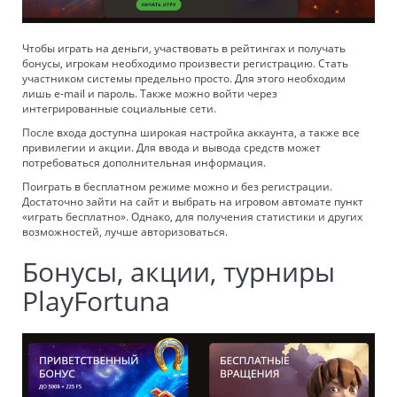
Чтобы играть на деньги, участвовать в рейтингах и получать
бонусы, игрокам необходимо произвести регистрацию. Стать
участником системы предельно просто. Для этого необходим
лишь e-mail и пароль. Также можно войти через
интегрированные социальные сети.
После входа доступна широкая настройка аккаунта, а также все
привилегии и акции. Для ввода и вывода средств может
потребоваться дополнительная информация.
Поиграть в бесплатном режиме можно и без регистрации.
Достаточно зайти на сайт и выбрать на игровом автомате пункт
«играть бесплатно». Однако, для получения статистики и других
возможностей, лучше авторизоваться.
Бонусы, акции, турниры
PlayFortuna