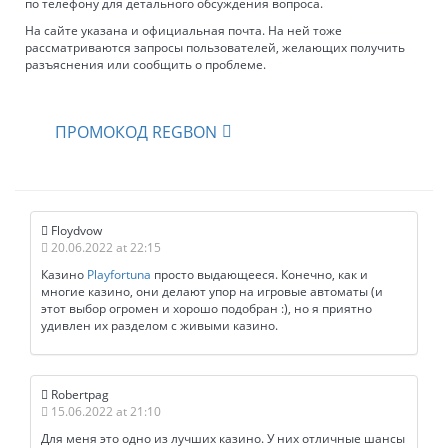
по телефону для детального обсуждения вопроса.
На сайте указана и официальная почта. На ней тоже
рассматриваются запросы пользователей, желающих получить
разъяснения или сообщить о проблеме.
ПРОМОКОД REGBON
Floydvow
20.06.2022 at 22:15
Казино
Playfortuna
просто выдающееся. Конечно, как и
многие казино, они делают упор на игровые автоматы (и
этот выбор огромен и хорошо подобран :), но я приятно
удивлен их разделом с живыми казино.
Robertpag
15.06.2022 at 21:10
Для меня это одно из лучших казино. У них отличные шансы