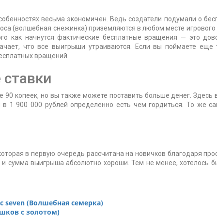
 особенностях весьма экономичен. Ведь создатели подумали о б
роса (волшебная снежинка) приземляются в любом месте игрового 
го как начнутся фактические бесплатные вращения — это дово
начает, что все выигрыши утраиваются. Если вы поймаете еще
бесплатных вращений.
 ставки
90 копеек, но вы также можете поставить больше денег. Здесь в
в 1 900 000 рублей определенно есть чем гордиться. То же сам
которая в первую очередь рассчитана на новичков благодаря про
 и сумма выигрыша абсолютно хороши. Тем не менее, хотелось б
ic seven (Волшебная семерка)
ршков с золотом)