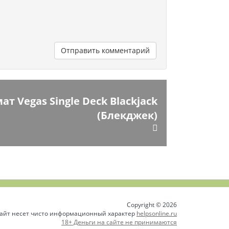
т Vegas Single Deck Blackjack
(Блекджек)
Copyright © 2026
айт несет чисто информационный характер
helpsonline.ru
18+ Деньги на сайте не принимаются