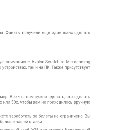
рты. Фанаты получили еще один шанс сделать
ую анимацию — Avalon Scratch от Microgaming
устройствах, так и на ПК. Также присутствует
мер. Все что вам нужно сделать, это сделать
0x или 50x, чтобы вам не приходилось вручную
ете заработать за билеты не ограничено. Вы
 больше вашей ставки.