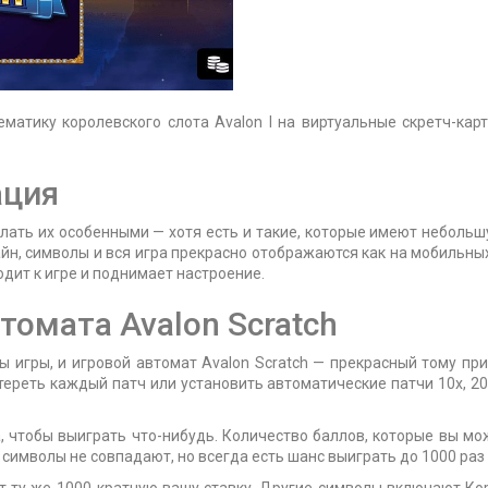
тематику королевского слота Avalon I на виртуальные скретч-ка
ация
лать их особенными — хотя есть и такие, которые имеют небольш
айн, символы и вся игра прекрасно отображаются как на мобильных 
одит к игре и поднимает настроение.
томата Avalon Scratch
ы игры, и игровой автомат Avalon Scratch — прекрасный тому при
тереть каждый патч или установить автоматические патчи 10x, 2
 чтобы выиграть что-нибудь. Количество баллов, которые вы мож
а символы не совпадают, но всегда есть шанс выиграть до 1000 раз