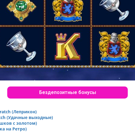
Бездепозитные бонусы
ratch (Леприкон)
tch (Удачные выходные)
ршков с золотом)
ка на Ретро)