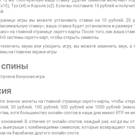
 ту же 1000-кратную вашу ставку. Другие символы включают Кор
0), Туз (x4) и Короля (x2). Если вы поставите 10 рублей и получи
ей.
анице игры вы можете установить ставки на 10 рублей, 20 ру
аксимальную ставку», ваша ставка будет установлена в размере
акс» на главной странице скретч-карты. После того, как ваша став
3×3 системы скретч-карт, чтобы открыть символы.
отключить звуки или ускорить игру, вы можете изменить звук, а
виш на главном экране игры.
 спины
встроена бонусная игра.
сия
йте значок монеты на главной странице скретч-карты, чтобы от
лей, 50 рублей, 100 рублей, 500 рублей или 1000 рублей (макс
отам, хотя большинство онлайн-слотов в наши дни имеют RTP не м
 оснований. В отличие от онлайн-слотов, каждый раз, когда вы о
сть выигрыши с комбинациями символов, которые возвращают толь
как на барабанах другого онлайн-слота.