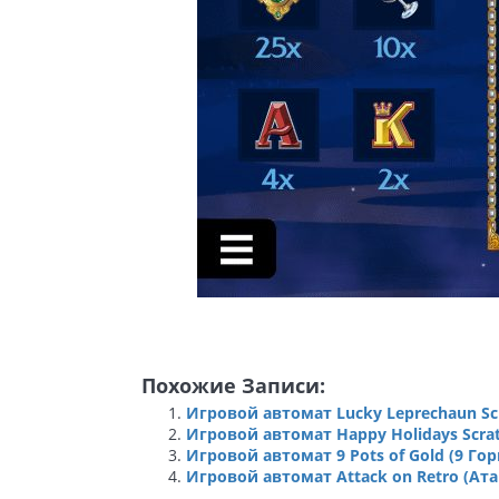
Похожие Записи:
Игровой автомат Lucky Leprechaun Sc
Игровой автомат Happy Holidays Scra
Игровой автомат 9 Pots of Gold (9 Го
Игровой автомат Attack on Retro (Ата