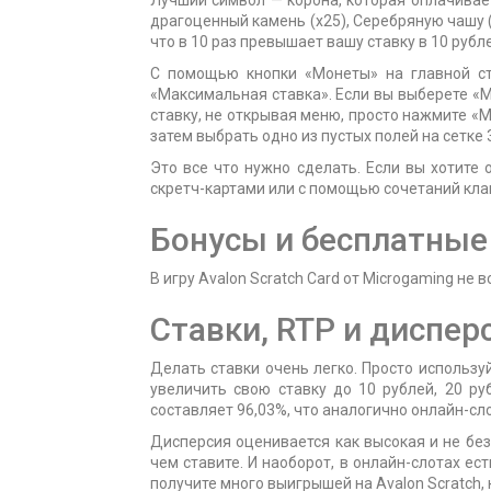
Лучший символ — корона, которая оплачивает
драгоценный камень (x25), Серебряную чашу (x1
что в 10 раз превышает вашу ставку в 10 рубл
С помощью кнопки «Монеты» на главной стр
«Максимальная ставка». Если вы выберете «М
ставку, не открывая меню, просто нажмите «М
затем выбрать одно из пустых полей на сетке 
Это все что нужно сделать. Если вы хотите 
скретч-картами или с помощью сочетаний кла
Бонусы и бесплатные
В игру Avalon Scratch Card от Microgaming не 
Ставки, RTP и диспер
Делать ставки очень легко. Просто использу
увеличить свою ставку до 10 рублей, 20 руб
составляет 96,03%, что аналогично онлайн-сл
Дисперсия оценивается как высокая и не без
чем ставите. И наоборот, в онлайн-слотах е
получите много выигрышей на Avalon Scratch, 