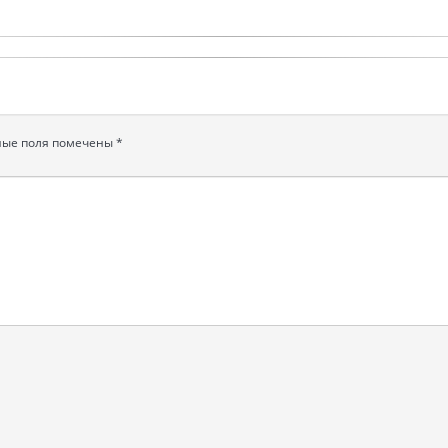
ные поля помечены
*