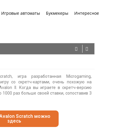
Игровые автоматы
Букмекеры
Интересное
ratch, игра разработанная Microgaming,
игру со скретч-картами, очень похожую на
Avalon II. Когда вы играете в скретч-версию
о 1000 раз больше своей ставки, сопоставив 3
 Avalon Scratch можно
здесь