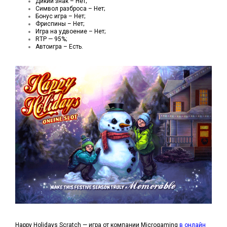
Дикий знак – Нет;
Символ разброса – Нет;
Бонус игра – Нет;
Фриспины – Нет;
Игра на удвоение – Нет;
RTP — 95%;
Автоигра – Есть.
Happy Holidays Scratch — игра от компании Microgaming
в онлайн