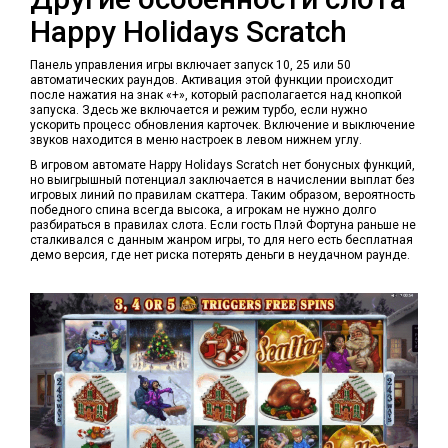
Happy Holidays Scratch
Панель управления игры включает запуск 10, 25 или 50
автоматических раундов. Активация этой функции происходит
после нажатия на знак «+», который располагается над кнопкой
запуска. Здесь же включается и режим турбо, если нужно
ускорить процесс обновления карточек. Включение и выключение
звуков находится в меню настроек в левом нижнем углу.
В игровом автомате Happy Holidays Scratch нет бонусных функций,
но выигрышный потенциал заключается в начислении выплат без
игровых линий по правилам скаттера. Таким образом, вероятность
победного спина всегда высока, а игрокам не нужно долго
разбираться в правилах слота. Если гость Плэй Фортуна раньше не
сталкивался с данным жанром игры, то для него есть бесплатная
демо версия, где нет риска потерять деньги в неудачном раунде.