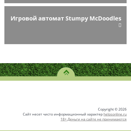
Игровой автомат Stumpy McDoodles
Copyright © 2026
Сайт несет чисто информационный характер
helpsonline.ru
18+ Деньги на сайте не принимаются