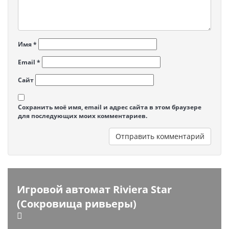
Имя
*
Email
*
Сайт
Сохранить моё имя, email и адрес сайта в этом браузере
для последующих моих комментариев.
Игровой автомат Riviera Star
(Сокровища ривьеры)