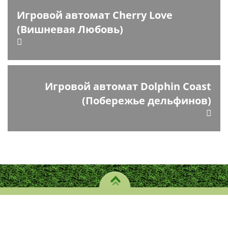
Игровой автомат Cherry Love
(Вишневая Любовь)
Игровой автомат Dolphin Coast
(Побережье дельфинов)