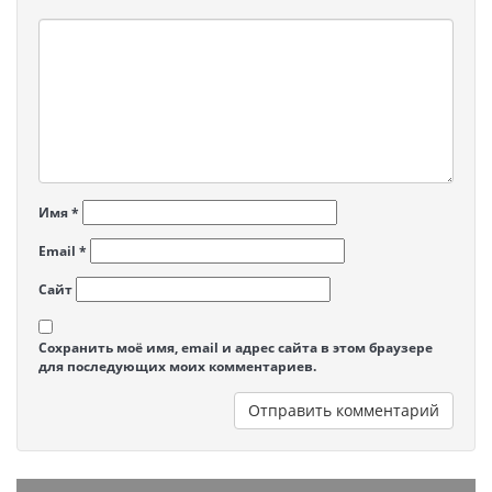
Имя
*
Email
*
Сайт
Сохранить моё имя, email и адрес сайта в этом браузере
для последующих моих комментариев.