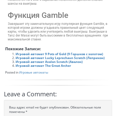
шансы на выигрыш.
Функция Gamble
Завершает эту замечательную игру популярная функция Gamble, в
которой игроки должны угадывать правильный цвет следующей
карты, чтобы удвоить или учетверить любой выигрыш. Выигрыши в
Tanz der Masai могут быть высокими в бесплатных вращениях при
максимальной ставке.
Похожие Записи:
Игровой автомат 9 Pots of Gold (9 Горшков с золотом)
Игровой автомат Lucky Leprechaun Scratch (Леприкон)
Игровой автомат Avalon Scratch (Авалон)
Игровой автомат The Great Archer
Posted in
Игровые автоматы
Leave a Comment:
Ваш адрес email не будет опубликован.
Обязательные поля
помечены
*