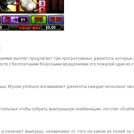
ы
линиями выплат предлагает три прогрессивных джекпота, которы
сте с бесплатными бонусными вращениями это пожалуй один из са
рыш. Игроки успешно взламывают джекпоты каждые несколько час
остальных чтобы собрать выигрышную комбинацию; логотип «Scatte
и означает выигрыш; независимо от того на каком из полей он 