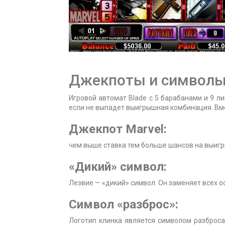
Джекпоты и символ
Игровой автомат Blade с 5 барабанами и 9 
если не выпадет выигрышная комбинация. Вме
Джекпот Marvel:
чем выше ставка тем больше шансов на выиг
«Дикий» символ:
Лезвие — «дикий» символ. Он заменяет всех 
Символ «разброс»:
Логотип клинка является символом разброса 