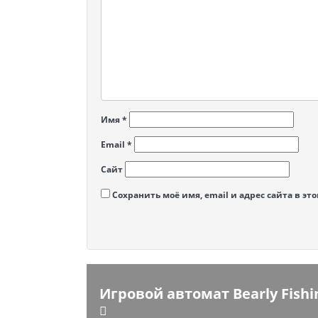
Имя
*
Email
*
Сайт
Сохранить моё имя, email и адрес сайта в 
Игровой автомат Bearly Fishi