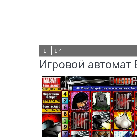
0
Игровой автомат B