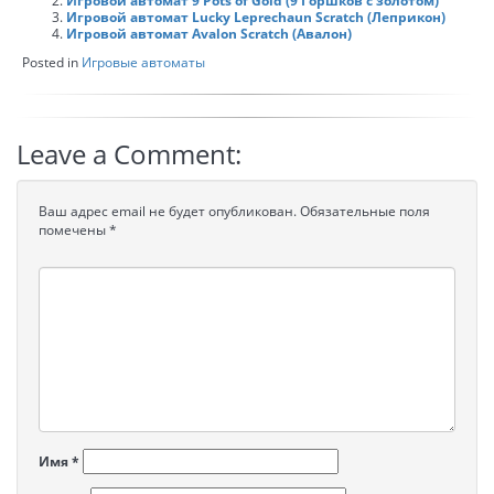
Игровой автомат 9 Pots of Gold (9 Горшков с золотом)
Игровой автомат Lucky Leprechaun Scratch (Леприкон)
Игровой автомат Avalon Scratch (Авалон)
Posted in
Игровые автоматы
Leave a Comment:
Ваш адрес email не будет опубликован.
Обязательные поля
помечены
*
Имя
*