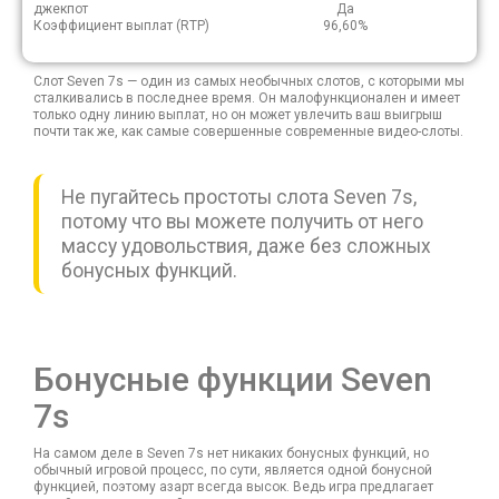
джекпот
Да
Коэффициент выплат (RTP)
96,60%
Слот Seven 7s — один из самых необычных слотов, с которыми мы
сталкивались в последнее время. Он малофункционален и имеет
только одну линию выплат, но он может увлечить ваш выигрыш
почти так же, как самые совершенные современные видео-слоты.
Не пугайтесь простоты слота Seven 7s,
потому что вы можете получить от него
массу удовольствия, даже без сложных
бонусных функций.
Бонусные функции Seven
7s
На самом деле в Seven 7s нет никаких бонусных функций, но
обычный игровой процесс, по сути, является одной бонусной
функцией, поэтому азарт всегда высок. Ведь игра предлагает