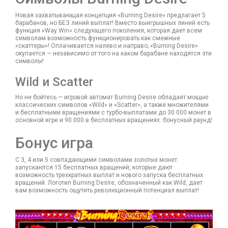
Новая захватывающая концепция «Burning Desire» предлагает 5
барабанов, но БЕЗ линий выплат! Вместо выигрышных линий есть
функция «Way Win» следующего поколения, которая дает всем
символам возможность функционировать как смежные
«скаттеры»! Оплачивается налево и направо; «Burning Desire»
окупается — независимо от того на каком барабане находятся эти
символы!
Wild и Scatter
Но не бойтесь — игровой автомат Burning Desire обладает мощью
классических символов «Wild» и «Scatter», а также множителями
и бесплатными вращениями с турбо-выплатами до 30 000 монет в
основной игре и 90 000 в бесплатных вращениях. бонусный раунд!
Бонус игра
С 3, 4 или 5 совпадающими символами золотых монет
запускаются 15 бесплатных вращений, которые дают
возможность трехкратных выплат и нового запуска бесплатных
вращений. Логотип Burning Desire, обозначенный как Wild, дает
вам возможность ощутить революционный потенциал выплат!