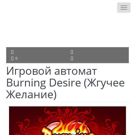
Toggle
0
Игровой автомат
Burning Desire (Жгучее
Желание)