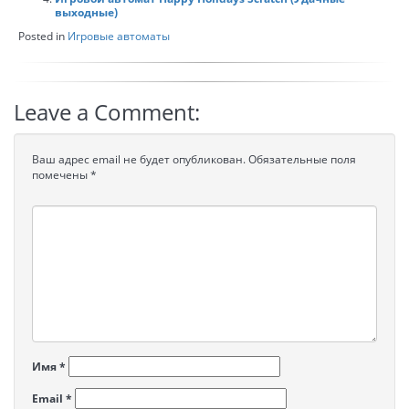
выходные)
Posted in
Игровые автоматы
Leave a Comment:
Ваш адрес email не будет опубликован.
Обязательные поля
помечены
*
Имя
*
Email
*