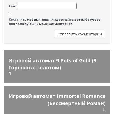
Сайт
Сохранить моё имя, email и адрес сайта в этом браузере
для последующих моих комментариев.
Игровой автомат 9 Pots of Gold (9
Горшков с золотом)
Игровой автомат Immortal Romance
(Бессмертный Роман)