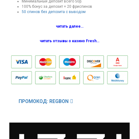
Минимальный депозит всего 50р.
100% бонус за депозит +
20 фриспинов
50 спинов без депозита с выводом
читать далее…
читать отзывы о казино Fresh…
ПРОМОКОД: REGBON