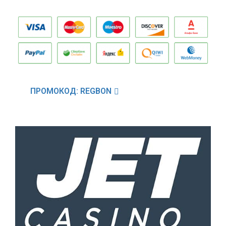
ПРОМОКОД: REGBON