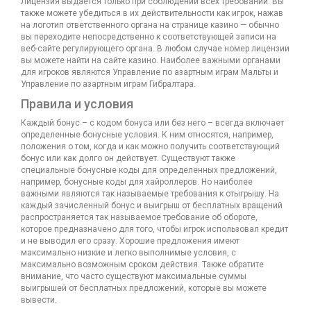
Лицензия выдается только при соблюдении всех требований. Вы
также можете убедиться в их действительности как игрок, нажав
на логотип ответственного органа на странице казино — обычно
вы переходите непосредственно к соответствующей записи на
веб-сайте регулирующего органа. В любом случае номер лицензии
вы можете найти на сайте казино. Наиболее важными органами
для игроков являются Управление по азартным играм Мальты и
Управление по азартным играм Гибралтара.
Правила и условия
Каждый бонус – с кодом бонуса или без него – всегда включает
определенные бонусные условия. К ним относятся, например,
положения о том, когда и как можно получить соответствующий
бонус или как долго он действует. Существуют также
специальные бонусные коды для определенных предложений,
например, бонусные коды для хайроллеров. Но наиболее
важными являются так называемые требования к отыгрышу. На
каждый зачисленный бонус и выигрыш от бесплатных вращений
распространяется так называемое требование об обороте,
которое предназначено для того, чтобы игрок использовал кредит
и не выводил его сразу. Хорошие предложения имеют
максимально низкие и легко выполнимые условия, с
максимально возможным сроком действия. Также обратите
внимание, что часто существуют максимальные суммы
выигрышей от бесплатных предложений, которые вы можете
вывести.