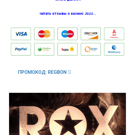
читать отзывы о казино Jozz…
ПРОМОКОД: REGBON