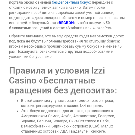
портала
эксклюзивный
бездепозитный бонус
: перейдите к
открытию новой учетной записи в казино. Затем после
регистрации перейдите к настройкам своей учетной записи,
подтвердите адрес электронной почты и номер телефона, а затем
используйте бонусный код «
REGBON
», чтобы получить
50
бесплатных
вращений в слотах «Starburst» или «Joker Pro».
Обратите внимание, что вывод средств будет невозможен до тех
пор, пока не будут выполнены требования по отыгрышу бонуса:
игрокам необходимо пролонгировать сумму бонуса не менее 45
раз. Пожалуйста, ознакомьтесь с другими подробностями и
условиями бонуса ниже.
Правила и условия Izzi
Casino «Бесплатные
вращения без депозита»:
В этой акции могут участвовать только новые игроки,
которые регистрируются в казино Izzi впервые;
Этот бонус недоступен для игроков, проживающих в
Американском Самоа, Арубе, Афганистане, Беларуси,
Украине, Бельгии, Бонайре, Синт-Эстатиусе и Сабе,
Великобритании, Виргинских островах (США), Малых
отдаленных островах США, Гваделупе, Гонконге,