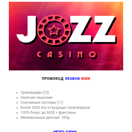
ПРОМОКОД
: REGBON
ЖМИ
Провайдеры (23)
Наличие лицензии
Платежные системы (17)
Более 2500 игр от ведущих провайдеров
100% бонус до 500$ + фриспины
Минимальный депозит: 350р.
читать далее…