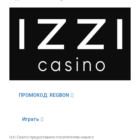
ПРОМОКОД: REGBON
Играть
Izzi Casino предоставило посетителям нашего