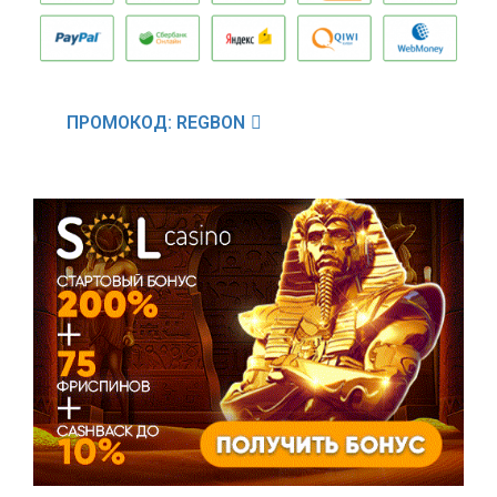
ПРОМОКОД: REGBON