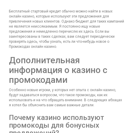
Бесплатный стартовый кредит обычно можно найти в новых
онлайн казино, которые используют эти предложения для
привлечения новых клиентов. Однако бюджет для таких кампаний
не является неиссякаемым. Я постоянно ищу новые
предложения и немедленно перечислю их здесь. Если вы
заинтересованы в таких сделках, вам следует периодически
проверять здесь, чтобы узнать, есть ли что-нибудь новое о
Промокодах онлайн казино.
Дополнительная
информация о казино с
промокодами
Особенно новые игроки, у которых нет опыта с онлайн казино,
будут задаваться вопросом, что такое промокоды, как их
использовать и на что обращать внимание. В следующих абзацах
я хотел бы объяснить вам самые важные детали.
Почему казино используют
промокоды для бонусных
предложений?