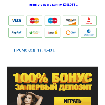
читать отзывы о казино 1XSLOTS…
ПРОМОКОД: 1s_4543